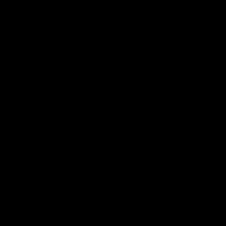
RICHTLINIE
VERANTWORTUNGSVOLLES SPIELEN